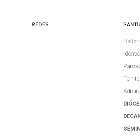
REDES
SANTU
Histori
Identi
Párro
Territo
Admin
DIÓCE
DECA
SEMI